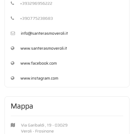
+393296956222
+390775238683
info@santerasmoveroli.it
www.santerasmoveroli.it
www.facebook.com
www.instagram.com
Mappa
Via Garibaldi , 19 - 03029
Veroli - Frosinone