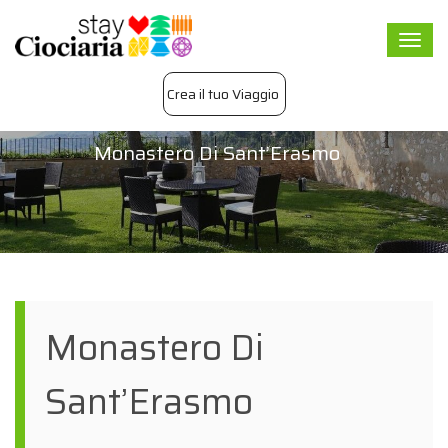
Togg
navi
Crea il tuo Viaggio
Monastero Di Sant’Erasmo
Monastero Di
Sant’Erasmo