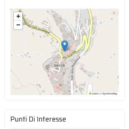
+
−
Leaflet
|
©
OpenStreetMap
Punti Di Interesse