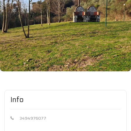
Info
3494976077