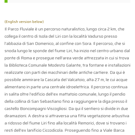
(English version below)
Il Parco Fluviale è un percorso naturalistico, lungo circa 2 km, che
collega il centro di Isola del Liri con la località Vadurso presso
l’abbazia di San Domenico, al confine con Sora. Il percorso, che si
snoda lungo le sponde del fiume Liri, ha inizio nel centro urbano dal
ponte di Roma e prosegue nell’area verde attrezzata in cui si trova
la Biblioteca Comunale Modesto Galante, tra fontane e installazioni
realizzate con parti dei macchinari delle antiche cartiere. Da qui è
possibile ammirare la Cascata del Valcatoio, alta 27 m, le cui acque
alimentano in parte una centrale idroelettrica. Il percorso continua
in salita oltre l’edificio dell’ex mattatoio comunale, lungo il pendio
della collina di San Sebastiano fino a raggiungere la diga presso il
castello Boncompagni-Viscogliosi. Da qui il sentiero si divide in due
diramazioni. A destra si attraversa una fitta vegetazione arbustiva
a ridosso del fiume Liri fino alla località Remorici, dove si trovano i
resti dell’ex lanificio Ciccodicola. Proseguendo fino a Viale Barca