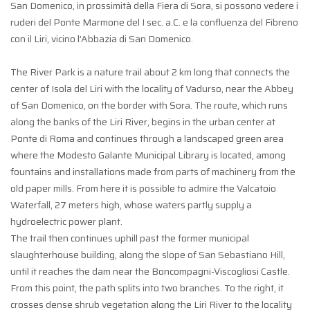
San Domenico, in prossimità della Fiera di Sora, si possono vedere i
ruderi del Ponte Marmone del I sec. a.C. e la confluenza del Fibreno
con il Liri, vicino l’Abbazia di San Domenico.
The River Park is a nature trail about 2 km long that connects the
center of Isola del Liri with the locality of Vadurso, near the Abbey
of San Domenico, on the border with Sora. The route, which runs
along the banks of the Liri River, begins in the urban center at
Ponte di Roma and continues through a landscaped green area
where the Modesto Galante Municipal Library is located, among
fountains and installations made from parts of machinery from the
old paper mills. From here it is possible to admire the Valcatoio
Waterfall, 27 meters high, whose waters partly supply a
hydroelectric power plant.
The trail then continues uphill past the former municipal
slaughterhouse building, along the slope of San Sebastiano Hill,
until it reaches the dam near the Boncompagni-Viscogliosi Castle.
From this point, the path splits into two branches. To the right, it
crosses dense shrub vegetation along the Liri River to the locality