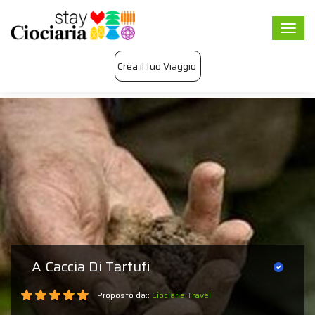
Togg
navi
Crea il tuo Viaggio
A Caccia Di Tartufi
Proposto da::
Ciociaria Travel