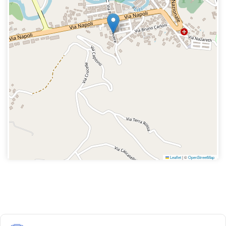
Leaflet
|
©
OpenStreetMap