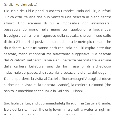
(English version below)
Dici Isola del Liri e pensi “Cascata Grande”. Isola del Liri, è infatti
l’unica città italiana che può vantare una cascata in pieno centro
storico. Uno scenario di cui è impossibile non innamorarsi,
passeggiando mano nella mano con qualcuno, e lasciandosi
travolgere dal rumore fragoroso della cascata, che con il suo salto
di circa 27 metri, si posiziona sul podio, tra le mete più romantiche
da visitare. Non tutti sanno però che isola del Liri ospita altre due
cascate, meno imponenti ma altrettanto suggestive. “La cascata
del Valcatoio”, nel parco Fluviale ed una terza nascosta tra le rovine
della cartiera Lefebvre, uno dei tanti esempi di archeologia
industriale del paese, che racconta la vocazione storica del luogo.
Da non perdere, la visita al Castello Boncompagni Viscogliosi (dove
si domina la vista sulla Cascata Grande), la cartiera Boimond (che
ospita la macchina continua), e la Galleria E.Pisani.
Say Isola del Liri, and you immediately think of the Cascata Grande.
Isola del Liri is, in fact, the only town in Italy with a waterfall right in