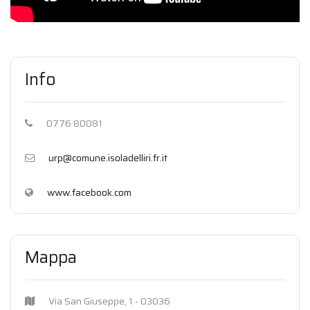
Info
0776 80081
urp@comune.isoladelliri.fr.it
www.facebook.com
Mappa
Via San Giuseppe, 1 - 03036