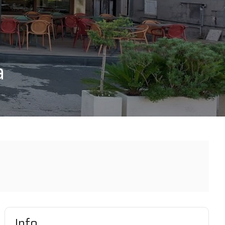
a
Info