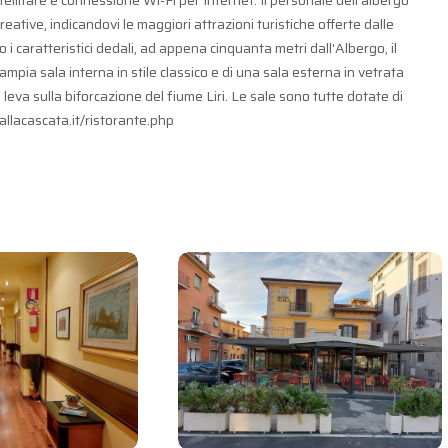
ellitare e connessione Wi-Fi per Internet. Il personale dell'albergo
icreative, indicandovi le maggiori attrazioni turistiche offerte dalle
 caratteristici dedali, ad appena cinquanta metri dall'Albergo, il
'ampia sala interna in stile classico e di una sala esterna in vetrata
eva sulla biforcazione del fiume Liri. Le sale sono tutte dotate di
allacascata.it/ristorante.php