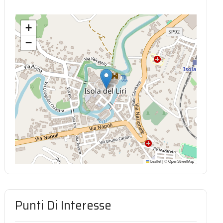
+
−
Leaflet
|
©
OpenStreetMap
Punti Di Interesse