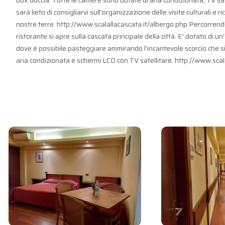
box doccia. Tutte le camere sono dotate di aria condizionata, TV sat
sarà lieto di consigliarvi sull'organizzazione delle visite culturali e r
nostre terre. http://www.scalallacascata.it/albergo.php Percorrendo i
ristorante si apre sulla cascata principale della città. E' dotato di un
dove è possibile pasteggiare ammirando l'incantevole scorcio che si l
aria condizionata e schermi LCD con TV satellitare. http://www.scal