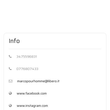
Info
3475596831
0776807433
marcopourhomme@libero.it
www.facebook.com
www.instagram.com