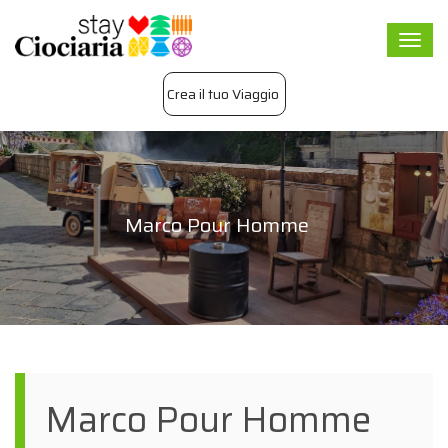
Togg
navi
Crea il tuo Viaggio
Marco Pour Homme
Marco Pour Homme