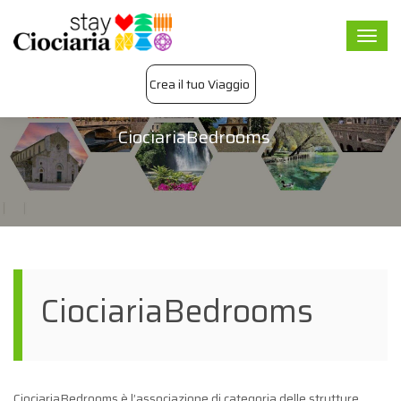
Togg
navi
Crea il tuo Viaggio
CiociariaBedrooms
CiociariaBedrooms
CiociariaBedrooms è l’associazione di categoria delle strutture