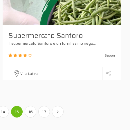
Supermercato Santoro
Il supermercato Santoro è un fornitissimo nego...
Sapori
Villa Latina
14
15
16
17