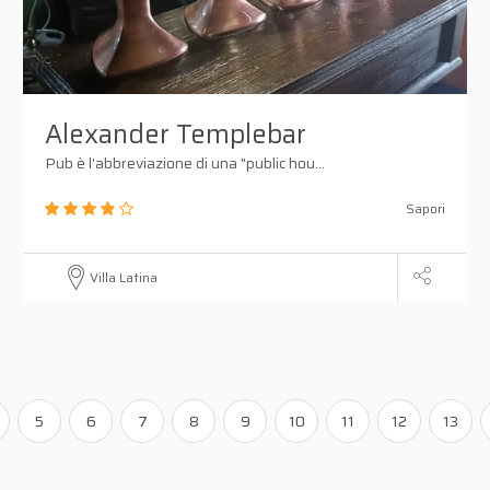
Alexander Templebar
Pub è l'abbreviazione di una "public hou...
Sapori
Villa Latina
5
6
7
8
9
10
11
12
13