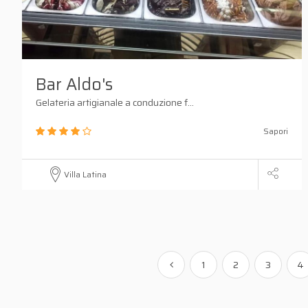
Bar Aldo's
Gelateria artigianale a conduzione f...
Sapori
Villa Latina
1
2
3
4