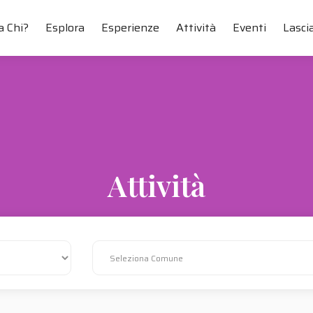
a Chi?
Esplora
Esperienze
Attività
Eventi
Lascia
Attività
La Ciociaria più autentica in ogni nostra proposta