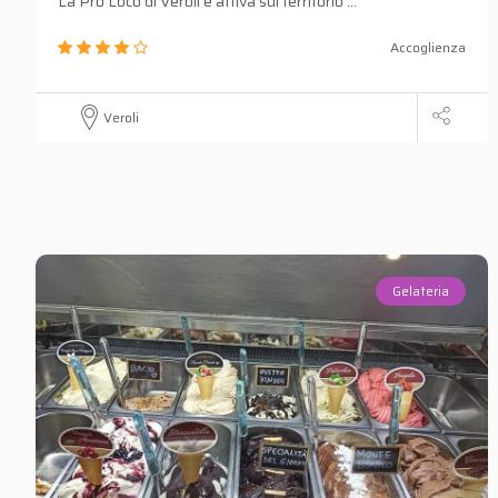
La Pro Loco di Veroli è attiva sul territorio ...
Accoglienza
Veroli
Gelateria