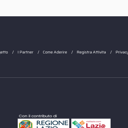
getto
I Partner
Come Aderire
Registra Attivita
Privacy