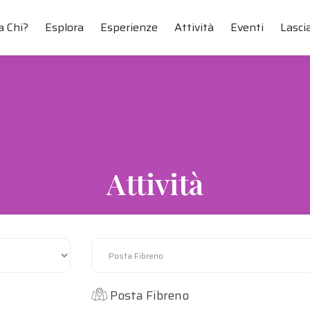
a Chi?
Esplora
Esperienze
Attività
Eventi
Lascia
Attività
La Ciociaria più autentica in ogni nostra proposta
Tutti I Comuni
Posta-Fibreno
Posta Fibreno