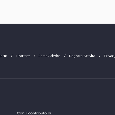
getto
I Partner
Come Aderire
Registra Attivita
Privacy