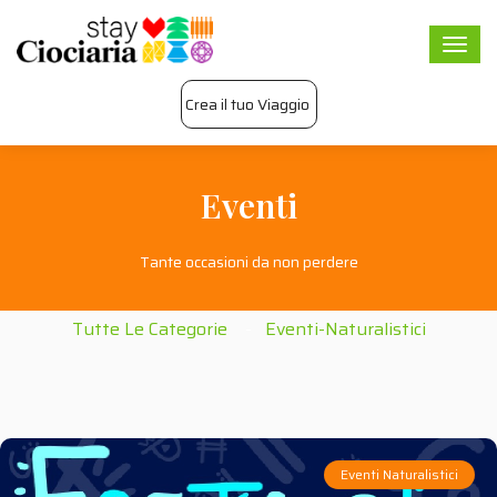
Togg
navi
Crea il tuo Viaggio
Eventi
Tante occasioni da non perdere
Tutte Le Categorie
Eventi-Naturalistici
Eventi Naturalistici