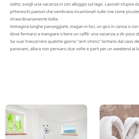
solito, scegli una vacanza in con alloggio sul lago. Lasciati stupire
pittoreschi paesini che sembrano incastonati sulle rive come piccol
straordinariamente bella.
Immagina lunghe passeggiate, magari in bici, un giro in canoa o con il 
dove fermarsi a mangiare o bere un caffè: una vacanza a dir poco idi
Se vuoi trascorrere qualche giorno “anti stress” lontano dal caos della 
panorami, allora non pensarci due volte e parti per un weekend al l