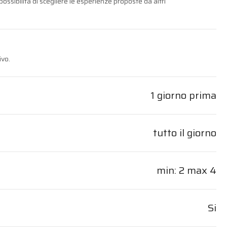
n possibilità di scegliere le esperienze proposte da altri
ivo.
1 giorno prima
tutto il giorno
min: 2 max 4
Si