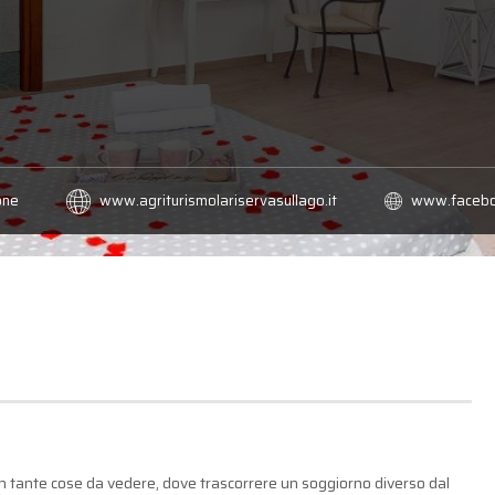
one
www.agriturismolariservasullago.it
www.faceb
con tante cose da vedere, dove trascorrere un soggiorno diverso dal