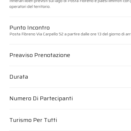
Itinerari liberi previsti sul lago di Posta Fibreno e paesi limitrofi co
operatori del territorio.
Punto Incontro
Posta Fibreno Via Carpello 52 a partire dalle ore 13 del giorno di arr
Preaviso Prenotazione
Durata
Numero Di Partecipanti
Turismo Per Tutti